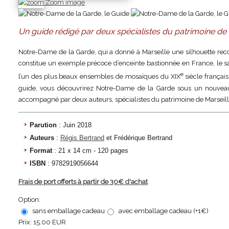
Zoom image
Un guide rédigé par deux spécialistes du patrimoine de 
Notre-Dame de la Garde, qui a donné à Marseille une silhouette recon
constitue un exemple précoce d’enceinte bastionnée en France, le
e
l’un des plus beaux ensembles de mosaïques du XIX
siècle françai
guide, vous découvrirez Notre-Dame de la Garde sous un nouveau j
accompagné par deux auteurs, spécialistes du patrimoine de Marseill
Parution
: Juin 2018
Auteurs
:
Régis Bertrand
et Frédérique Bertrand
Format
: 21 x 14 cm - 120 pages
ISBN
: 9782919056644
Frais de port offerts à partir de 30€ d'achat
Option:
sans emballage cadeau
avec emballage cadeau (+1€)
Prix:
15.00 EUR