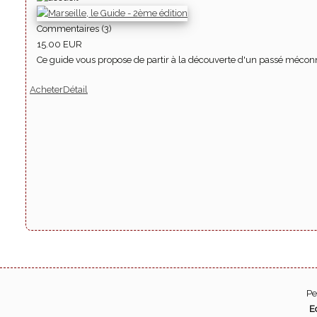
Commentaires (3)
15.00 EUR
Ce guide vous propose de partir à la découverte d'un passé méconnu,
Acheter
Détail
Pe
E