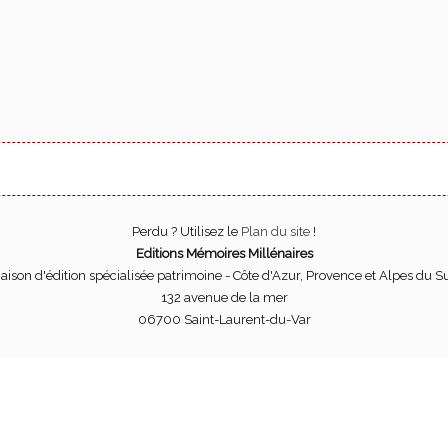
Perdu ? Utilisez le
Plan du site
!
Editions Mémoires Millénaires
aison d'édition spécialisée patrimoine - Côte d'Azur, Provence et Alpes du S
132 avenue de la mer
06700 Saint-Laurent-du-Var
Pour son bon fonctionnement, ce site utlise des cookies