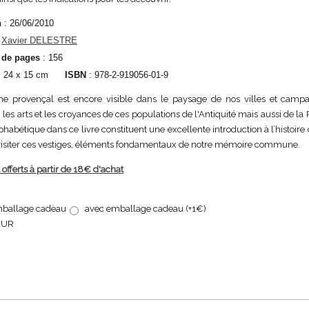
n
: 26/06/2010
:
Xavier DELESTRE
 de pages
: 156
: 24 x 15 cm
ISBN
: 978-2-919056-01-9
ne provençal est encore visible dans le paysage de nos villes et campag
 les arts et les croyances de ces populations de l'Antiquité mais aussi de la
phabétique dans ce livre constituent une excellente introduction à l’histoire 
à visiter ces vestiges, éléments fondamentaux de notre mémoire commune.
 offerts à partir de 18€ d'achat
ballage cadeau
avec emballage cadeau (+1€)
EUR