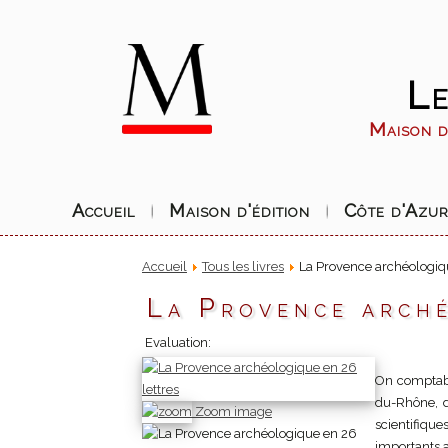
Le
Maison d'
Accueil
Maison d'édition
Côte d'Azu
Accueil
Tous les livres
La Provence archéologiqu
La Provence arché
Evaluation:
On comptabi
du-Rhône, d
Zoom image
scientifique
importants a