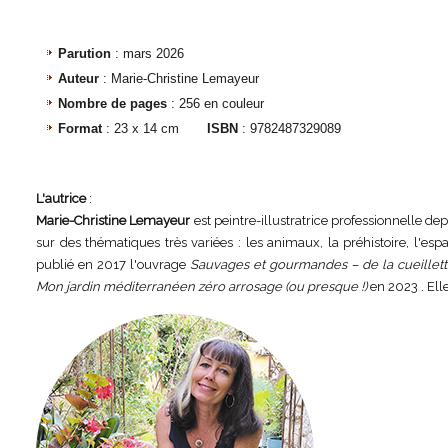
Parution
: mars 2026
Auteur
: Marie-Christine Lemayeur
Nombre de pages
: 256 en couleur
Format
: 23 x 14 cm
ISBN
: 9782487329089
L'autrice
:
Marie-Christine Lemayeur
est peintre-illustratrice professionnelle de
sur des thématiques très variées : les animaux, la préhistoire, l'e
publié en 2017 l'ouvrage
Sauvages et gourmandes – de la cueillette
Mon jardin méditerranéen zéro arrosage (ou presque !)
en 2023 . Ell