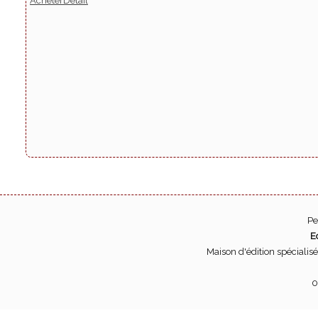
Acheter
Détail
Pe
E
Maison d'édition spécialis
0