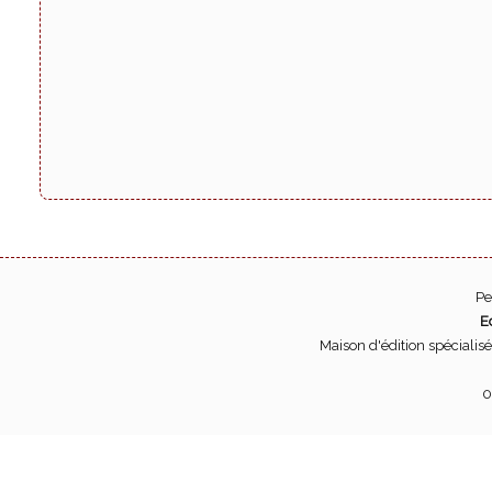
Pe
E
Maison d'édition spécialis
0