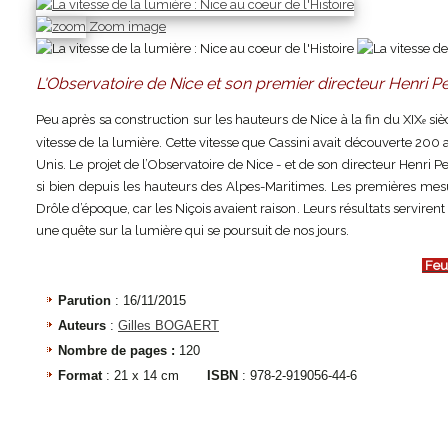
Zoom image
L'Observatoire de Nice et son premier directeur Henri Pe
Peu après sa construction sur les hauteurs de Nice à la fin du XIX
siè
e
vitesse de la lumière. Cette vitesse que Cassini avait découverte 200 an
Unis. Le projet de l’Observatoire de Nice - et de son directeur Henri Per
si bien depuis les hauteurs des Alpes-Maritimes. Les premières mesur
Drôle d’époque, car les Niçois avaient raison. Leurs résultats servire
une quête sur la lumière qui se poursuit de nos jours.
Feui
Parution
: 16/11/2015
Auteurs
:
Gilles BOGAERT
Nombre de pages :
120
Format
: 21 x 14 cm
ISBN
: 978-2-919056-44-6