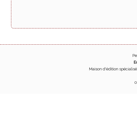
Pe
E
Maison d'édition spécialis
0
Pour son bon fo