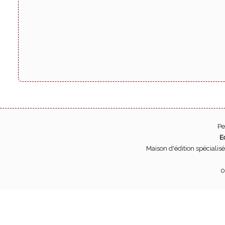
Pe
E
Maison d'édition spécialis
0