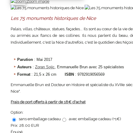
Zoom image
Les 75 monuments historiques de Nice
Palais, villas, châteaux, statues, façades... Ils sont au cœur de la vie
ou arrimés aux flancs de ses collines. Ils nous parlent du beau, de 
Individuellement, c'est la Nice d'autrefois, c'est le quotidien des Niçoi
Parution
: Mai 2017
Auteurs
:
Zoran Sojic
, Emmanuelle Brun avec 25 spécialistes
Format
: 21,5 x 26 cm
ISBN
: 9782919056569
Emmanuelle Brun est Docteur en Histoire et spécialiste du XVIIIe siècle
Nice".
Frais de port offerts à partir de 18€ d'achat
Option:
sans emballage cadeau
avec emballage cadeau (+1€)
Prix:
28.00 EUR
Épuisé