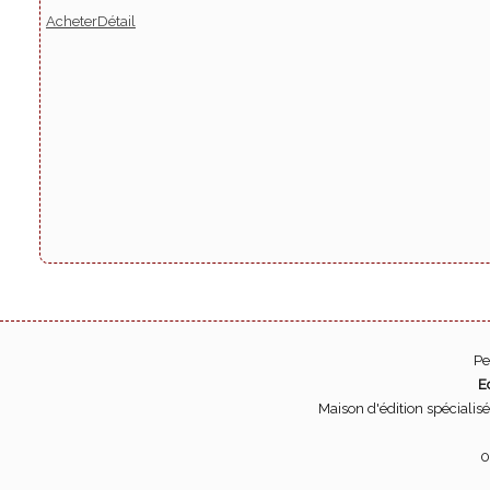
Acheter
Détail
Pe
E
Maison d'édition spécialis
0