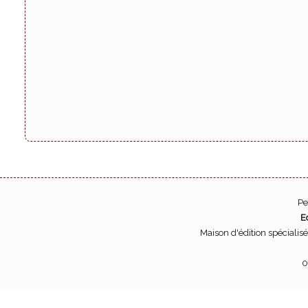
Pe
E
Maison d'édition spécialis
0