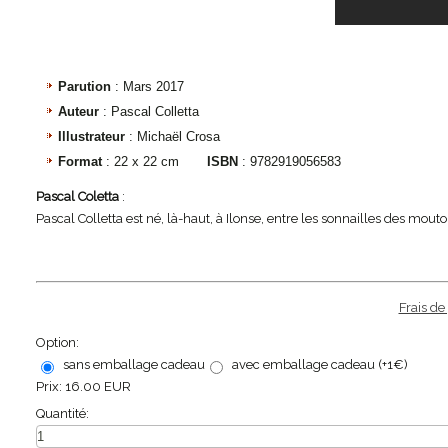
Parution
: Mars 2017
Auteur
: Pascal Colletta
Illustrateur
: Michaël Crosa
Format
: 22 x 22 cm
ISBN
: 9782919056583
Pascal Coletta
:
Pascal Colletta est né, là-haut, à Ilonse, entre les sonnailles des mouton
Frais de
Option:
sans emballage cadeau
avec emballage cadeau (+1€)
Prix:
16.00 EUR
Quantité: