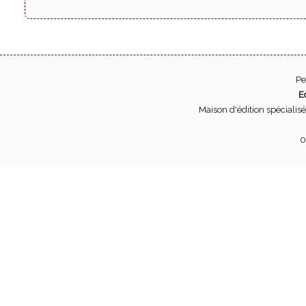
Pe
E
Maison d'édition spécialis
0
Pour son bon fo