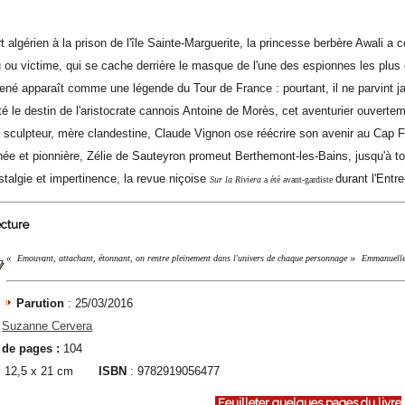
 algérien à la prison de l'île Sainte-Marguerite, la princesse berbère Awali a 
 ou victime, qui se cache derrière le masque de l'une des espionnes les plus c
ené apparaît comme une légende du Tour de France : pourtant, il ne parvint jam
té le destin de l'aristocrate cannois Antoine de Morès, cet aventurier ouverte
, sculpteur, mère clandestine, Claude Vignon ose réécrire son avenir au Cap F
ée et pionnière, Zélie de Sauteyron promeut Berthemont-les-Bains, jusqu'à to
stalgie et impertinence, la revue niçoise
durant l'Entr
Sur la Riviera
a été avant-gardiste
ecture
»
«
Emouvant, attachant, étonnant, on rentre pleinement dans l'univers de chaque personnage
Emmanuell
Parution
: 25/03/2016
:
Suzanne Cervera
de pages :
104
: 12,5 x 21 cm
ISBN
: 9782919056477
Feuilleter quelques pages du livre