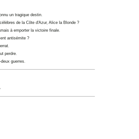
connu un tragique destin.
élèbres de la Côte d'Azur, Alice la Blonde ?
ais à emporter la victoire finale.
ment antisémite ?
errat.
ut perdre.
e-deux guerres.
e