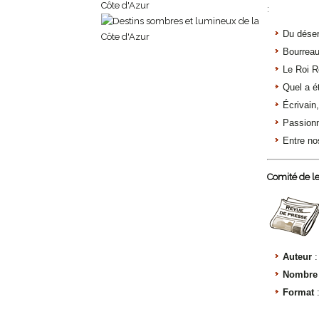
:
Du désert
Bourreau
Le Roi R
Quel a é
Écrivain
Passionn
Entre no
Comité de l
Auteur
Nombre 
Format